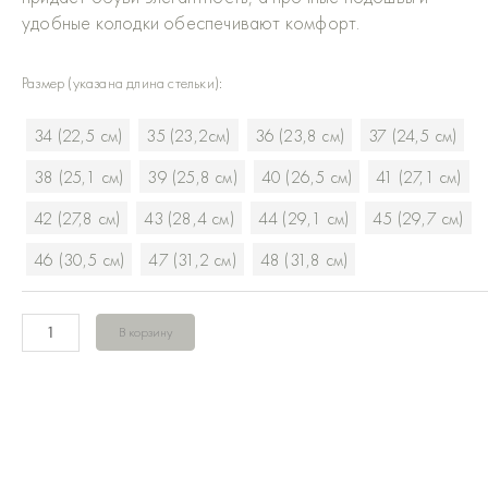
удобные колодки обеспечивают комфорт.
Количество
Размер (указана длина стельки):
товара
Сабо
34 (22,5 см)
35 (23,2см)
36 (23,8 см)
37 (24,5 см)
Бежевый
велюр
38 (25,1 см)
39 (25,8 см)
40 (26,5 см)
41 (27,1 см)
42 (27,8 см)
43 (28,4 см)
44 (29,1 см)
45 (29,7 см)
46 (30,5 см)
47 (31,2 см)
48 (31,8 см)
В корзину