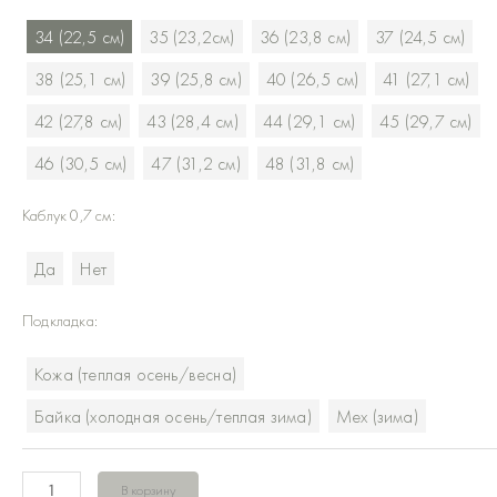
Хайкеры
34 (22,5 см)
35 (23,2см)
36 (23,8 см)
37 (24,5 см)
Болотная
кожа
38 (25,1 см)
39 (25,8 см)
40 (26,5 см)
41 (27,1 см)
42 (27,8 см)
43 (28,4 см)
44 (29,1 см)
45 (29,7 см)
46 (30,5 см)
47 (31,2 см)
48 (31,8 см)
Каблук 0,7 см:
Да
Нет
Подкладка:
Кожа (теплая осень/весна)
Байка (холодная осень/теплая зима)
Мех (зима)
В корзину