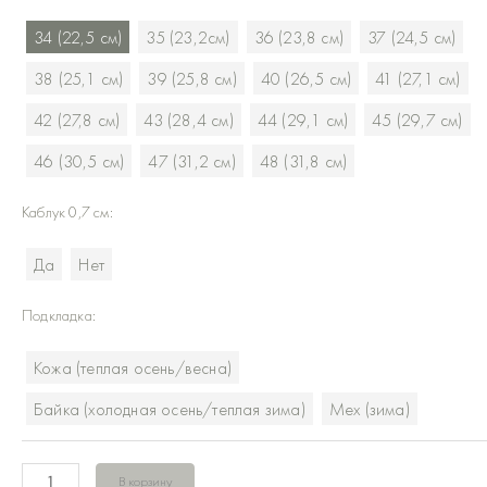
Дезерты
34 (22,5 см)
35 (23,2см)
36 (23,8 см)
37 (24,5 см)
Тёмно-
серый
38 (25,1 см)
39 (25,8 см)
40 (26,5 см)
41 (27,1 см)
велюр
42 (27,8 см)
43 (28,4 см)
44 (29,1 см)
45 (29,7 см)
46 (30,5 см)
47 (31,2 см)
48 (31,8 см)
Каблук 0,7 см:
Да
Нет
Подкладка:
Кожа (теплая осень/весна)
Байка (холодная осень/теплая зима)
Мех (зима)
В корзину