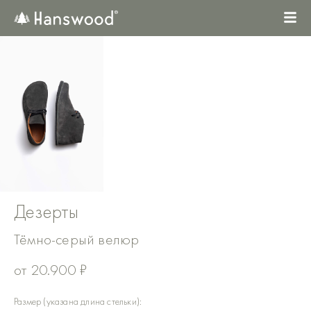
Перейти
к
содержимому
Дезерты
Тёмно-серый велюр
от
20.900
₽
Количество
Размер (указана длина стельки):
товара