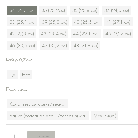
Дезерты
34 (22,5 см)
35 (23,2см)
36 (23,8 см)
37 (24,5 см)
Серый
ойл-
38 (25,1 см)
39 (25,8 см)
40 (26,5 см)
41 (27,1 см)
велюр
42 (27,8 см)
43 (28,4 см)
44 (29,1 см)
45 (29,7 см)
46 (30,5 см)
47 (31,2 см)
48 (31,8 см)
Каблук 0,7 см:
Да
Нет
Подкладка:
Кожа (теплая осень/весна)
Байка (холодная осень/теплая зима)
Мех (зима)
В корзину