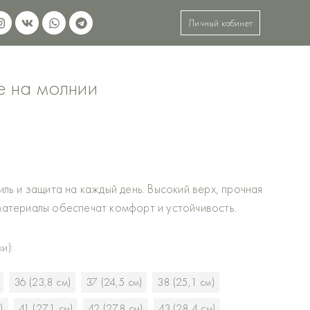
I
V
W
T
Личный кабинет
n
k
h
e
s
a
l
t
t
e
a
s
g
g
a
r
е на молнии
r
p
a
a
p
m
m
ль и защита на каждый день. Высокий верх, прочная
материалы обеспечат комфорт и устойчивость.
и):
36 (23,8 см)
37 (24,5 см)
38 (25,1 см)
)
41 (27,1 см)
42 (27,8 см)
43 (28,4 см)