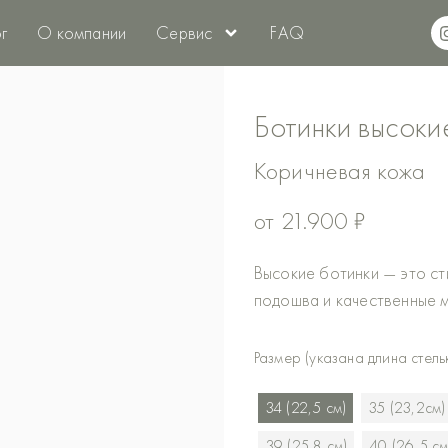
г
О компании
Сервис
FAQ
Ботинки высоки
Коричневая кожа
от
21.900
₽
Высокие ботинки — это сти
подошва и качественные 
Количество
Размер (указана длина стельк
товара
Ботинки
34 (22,5 см)
35 (23,2см)
высокие
39 (25,8 см)
40 (26,5 см