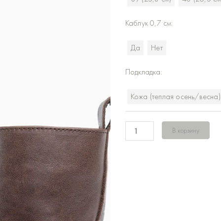
на
молнии
Каблук 0,7 см:
Коричневая
кожа
Да
Нет
Подкладка:
Кожа (теплая осень/весна)
В корзину